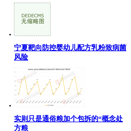
宁夏靶向防控婴幼儿配方乳粉致病菌
风险
实则只是通俗粮加个包拆的“概念处
方粮