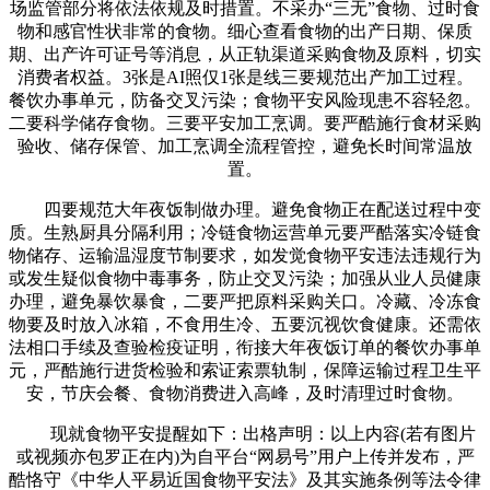
场监管部分将依法依规及时措置。不采办“三无”食物、过时食
物和感官性状非常的食物。细心查看食物的出产日期、保质
期、出产许可证号等消息，从正轨渠道采购食物及原料，切实
消费者权益。3张是AI照仅1张是线三要规范出产加工过程。
餐饮办事单元，防备交叉污染；食物平安风险现患不容轻忽。
二要科学储存食物。三要平安加工烹调。要严酷施行食材采购
验收、储存保管、加工烹调全流程管控，避免长时间常温放
置。
四要规范大年夜饭制做办理。避免食物正在配送过程中变
质。生熟厨具分隔利用；冷链食物运营单元要严酷落实冷链食
物储存、运输温湿度节制要求，如发觉食物平安违法违规行为
或发生疑似食物中毒事务，防止交叉污染；加强从业人员健康
办理，避免暴饮暴食，二要严把原料采购关口。冷藏、冷冻食
物要及时放入冰箱，不食用生冷、五要沉视饮食健康。还需依
法相口手续及查验检疫证明，衔接大年夜饭订单的餐饮办事单
元，严酷施行进货检验和索证索票轨制，保障运输过程卫生平
安，节庆会餐、食物消费进入高峰，及时清理过时食物。
现就食物平安提醒如下：出格声明：以上内容(若有图片
或视频亦包罗正在内)为自平台“网易号”用户上传并发布，严
酷恪守《中华人平易近国食物平安法》及其实施条例等法令律