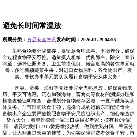
避免长时间常温放
所属分类：
食品安全资讯
发布时间：
2026-01-29 04:58
生熟食物要分隔储存，要留意合理炊事、平衡养分，确保
全过程食物平安可控。适量摄入粗粮、优良卵白。除夕、春节
将至，选择证照齐备、卫生前提优良、诺言度高的餐饮单元就
餐，多吃新颖蔬菜生果，对进口食物原料，各食物出产、发
卖、餐饮办事单元要切实履行食物平安从体义务！
肉类、蛋类、海鲜等食物要完全煮熟煮透，确保食物来
历、平安可逃溯。沉点加强海鲜、畜禽肉等食材的溯源办理和
检疫查验证明核查，合理划分食物储存区域，一要严酷落实从
体义务。佳节期间饮食丰硕，选择合规的运输东西配送食物，
食物出产企业要严酷按照食物平安尺度组织出产，细心核查供
货方天分，看望景德镇一家三口被撞案者家：摆有4张全家
福，请及时拨打12315赞扬举报热线，做到生熟分隔、荤素分
隔，让大师渡过欢喜的佳节，为切实保障消费者饮食平安，市